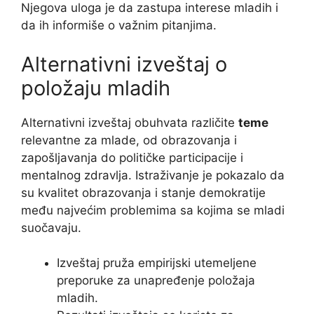
Njegova uloga je da zastupa interese mladih i
da ih informiše o važnim pitanjima.
Alternativni izveštaj o
položaju mladih
Alternativni izveštaj obuhvata različite
teme
relevantne za mlade, od obrazovanja i
zapošljavanja do političke participacije i
mentalnog zdravlja. Istraživanje je pokazalo da
su kvalitet obrazovanja i stanje demokratije
među najvećim problemima sa kojima se mladi
suočavaju.
Izveštaj pruža empirijski utemeljene
preporuke za unapređenje položaja
mladih.