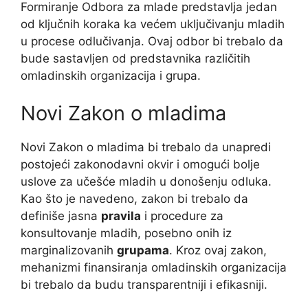
Formiranje Odbora za mlade predstavlja jedan
od ključnih koraka ka većem uključivanju mladih
u procese odlučivanja. Ovaj odbor bi trebalo da
bude sastavljen od predstavnika različitih
omladinskih organizacija i grupa.
Novi Zakon o mladima
Novi Zakon o mladima bi trebalo da unapredi
postojeći zakonodavni okvir i omogući bolje
uslove za učešće mladih u donošenju odluka.
Kao što je navedeno, zakon bi trebalo da
definiše jasna
pravila
i procedure za
konsultovanje mladih, posebno onih iz
marginalizovanih
grupama
. Kroz ovaj zakon,
mehanizmi finansiranja omladinskih organizacija
bi trebalo da budu transparentniji i efikasniji.