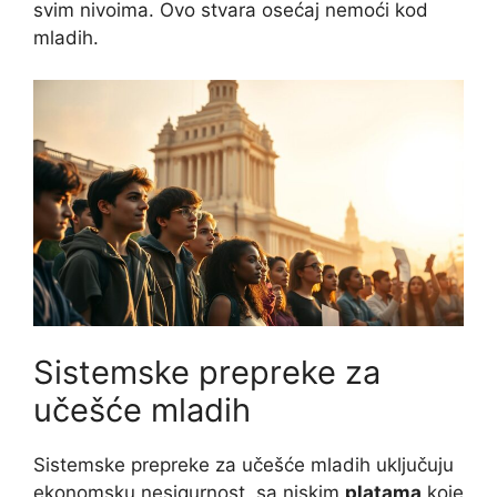
svim nivoima. Ovo stvara osećaj nemoći kod
mladih.
Sistemske prepreke za
učešće mladih
Sistemske prepreke za učešće mladih uključuju
ekonomsku nesigurnost, sa niskim
platama
koje