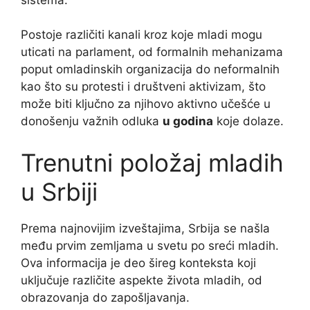
Postoje različiti kanali kroz koje mladi mogu
uticati na parlament, od formalnih mehanizama
poput omladinskih organizacija do neformalnih
kao što su protesti i društveni aktivizam, što
može biti ključno za njihovo aktivno učešće u
donošenju važnih odluka
u godina
koje dolaze.
Trenutni položaj mladih
u Srbiji
Prema najnovijim izveštajima, Srbija se našla
među prvim zemljama u svetu po sreći mladih.
Ova informacija je deo šireg konteksta koji
uključuje različite aspekte života mladih, od
obrazovanja do zapošljavanja.