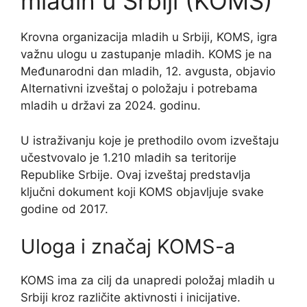
mladih u Srbiji (KOMS)
Krovna organizacija mladih u Srbiji, KOMS, igra
važnu ulogu u zastupanje mladih. KOMS je na
Međunarodni dan mladih, 12. avgusta, objavio
Alternativni izveštaj o položaju i potrebama
mladih u državi za 2024. godinu.
U istraživanju koje je prethodilo ovom izveštaju
učestvovalo je 1.210 mladih sa teritorije
Republike Srbije. Ovaj izveštaj predstavlja
ključni dokument koji KOMS objavljuje svake
godine od 2017.
Uloga i značaj KOMS-a
KOMS ima za cilj da unapredi položaj mladih u
Srbiji kroz različite aktivnosti i inicijative.