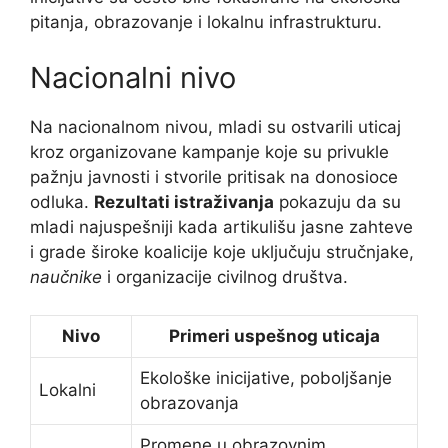
pitanja, obrazovanje i lokalnu infrastrukturu.
Nacionalni nivo
Na nacionalnom nivou, mladi su ostvarili uticaj
kroz organizovane kampanje koje su privukle
pažnju javnosti i stvorile pritisak na donosioce
odluka.
Rezultati istraživanja
pokazuju da su
mladi najuspešniji kada artikulišu jasne zahteve
i grade široke koalicije koje uključuju stručnjake,
naučnike
i organizacije civilnog društva.
Nivo
Primeri uspešnog uticaja
Ekološke inicijative, poboljšanje
Lokalni
obrazovanja
Promene u obrazovnim