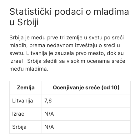
Statistički podaci o mladima
u Srbiji
Srbija je među prve tri zemlje u svetu po sreći
mladih, prema nedavnom izveštaju o sreći u
svetu. Litvanija je zauzela prvo mesto, dok su
Izrael i Srbija sledili sa visokim ocenama sreće
među mladima.
Zemlja
Ocenjivanje sreće (od 10)
Litvanija
7,6
Izrael
N/A
Srbija
N/A