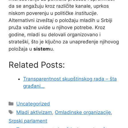
da se angažuju kroz različite kanale, uprkos
niskom poverenju u političke
institucije
.
Alternativni
izveštaj
o položaju mladih u Srbiji
pruža važne uvide u njihove potrebe. Kroz
godine, mladi su delovali organizovano i
strateški, što je ključno za unapređenje njihovog
položaja u
sistem
u.
Related Posts:
Transparentnost skupštinskog rada – šta
građani…
Categories
Uncategorized
Tags
Mladi aktivizam
,
Omladinske organizacije
,
Srpski parlament