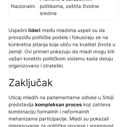
Nacionalni
politikama, zaštita životne
sredine
Uspešni
lideri
među mladima uspeli su da
prevaziđu političke podele i fokusiraju se na
konkretna pitanja koja utiču na kvalitet života u
zemlji
. Ovi primeri pokazuju da mladi mogu biti
važan korektiv političkom sistemu kada deluju
organizovano i strateški.
Zaključak
Uticaj mladih na parlamentarne odluke u Srbiji
predstavlja
kompleksan proces
koji zahteva
kombinaciju formalnih i neformalnih
mehanizama participacije. Mladi su pokazali
interesovanje za političke procese i spremnost