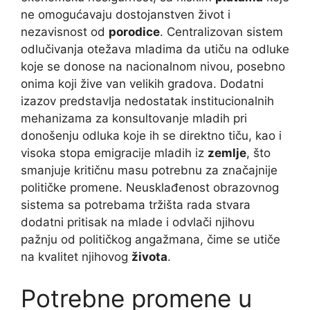
ne omogućavaju dostojanstven život i
nezavisnost od
porodice
. Centralizovan sistem
odlučivanja otežava mladima da utiču na odluke
koje se donose na nacionalnom nivou, posebno
onima koji žive van velikih gradova. Dodatni
izazov predstavlja nedostatak institucionalnih
mehanizama za konsultovanje mladih pri
donošenju odluka koje ih se direktno tiču, kao i
visoka stopa emigracije mladih iz
zemlje
, što
smanjuje kritičnu masu potrebnu za značajnije
političke promene. Neusklađenost obrazovnog
sistema sa potrebama tržišta rada stvara
dodatni pritisak na mlade i odvlači njihovu
pažnju od političkog angažmana, čime se utiče
na kvalitet njihovog
života
.
Potrebne promene u