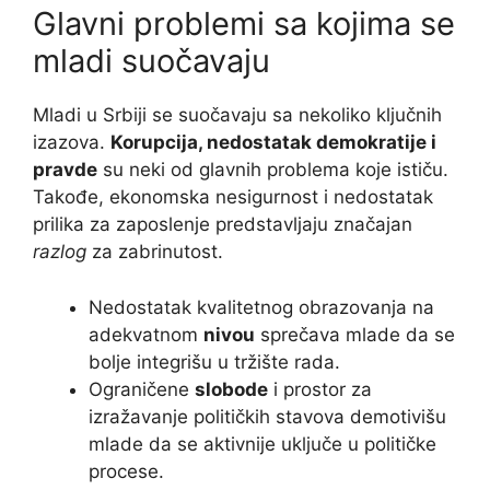
Glavni problemi sa kojima se
mladi suočavaju
Mladi u Srbiji se suočavaju sa nekoliko ključnih
izazova.
Korupcija, nedostatak demokratije i
pravde
su neki od glavnih problema koje ističu.
Takođe, ekonomska nesigurnost i nedostatak
prilika za zaposlenje predstavljaju značajan
razlog
za zabrinutost.
Nedostatak kvalitetnog obrazovanja na
adekvatnom
nivou
sprečava mlade da se
bolje integrišu u tržište rada.
Ograničene
slobode
i prostor za
izražavanje političkih stavova demotivišu
mlade da se aktivnije uključe u političke
procese.