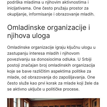
podrška mladima u njihovim aktivnostima i
inicijativama. One često pružaju prostor za
okupljanje, informisanje i obrazovanje mladih.
Omladinske organizacije i
njihova uloga
Omladinske organizacije igraju ključnu ulogu u
zastupanju interesa mladih i njihovom
povezivanju sa donosiocima odluka. U Srbiji
postoji značajan broj omladinskih organizacija
koje se bave različitim aspektima politike za
mlade, od obrazovanja do zapošljavanja. One
često služe kao prvi korak za mlade koji žele da
se aktivno uključe u političke procese.