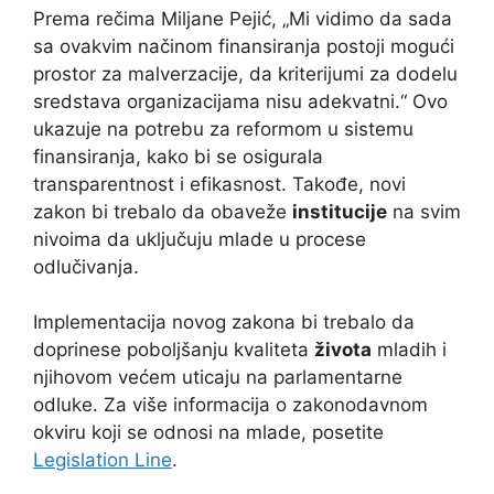
Prema rečima Miljane Pejić, „Mi vidimo da sada
sa ovakvim načinom finansiranja postoji mogući
prostor za malverzacije, da kriterijumi za dodelu
sredstava organizacijama nisu adekvatni.“ Ovo
ukazuje na potrebu za reformom u sistemu
finansiranja, kako bi se osigurala
transparentnost i efikasnost. Takođe, novi
zakon bi trebalo da obaveže
institucije
na svim
nivoima da uključuju mlade u procese
odlučivanja.
Implementacija novog zakona bi trebalo da
doprinese poboljšanju kvaliteta
života
mladih i
njihovom većem uticaju na parlamentarne
odluke. Za više informacija o zakonodavnom
okviru koji se odnosi na mlade, posetite
Legislation Line
.