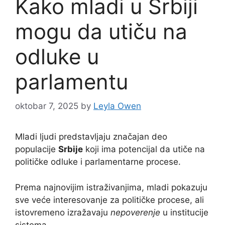
Kako mladi u Srbiji
mogu da utiču na
odluke u
parlamentu
oktobar 7, 2025
by
Leyla Owen
Mladi ljudi predstavljaju značajan deo
populacije
Srbije
koji ima potencijal da utiče na
političke odluke i parlamentarne procese.
Prema najnovijim istraživanjima, mladi pokazuju
sve veće interesovanje za političke procese, ali
istovremeno izražavaju
nepoverenje
u institucije
sistema.