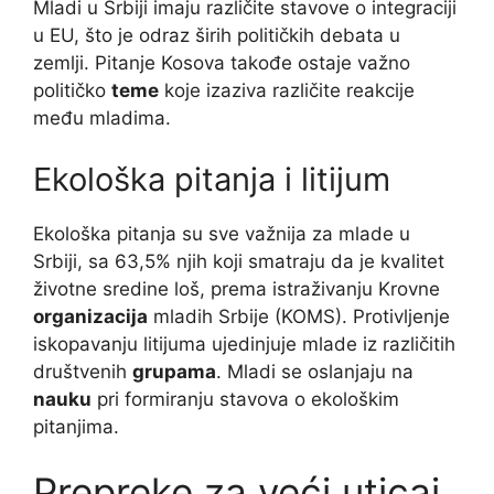
Mladi u Srbiji imaju različite stavove o integraciji
u EU, što je odraz širih političkih debata u
zemlji. Pitanje Kosova takođe ostaje važno
političko
teme
koje izaziva različite reakcije
među mladima.
Ekološka pitanja i litijum
Ekološka pitanja su sve važnija za mlade u
Srbiji, sa 63,5% njih koji smatraju da je kvalitet
životne sredine loš, prema istraživanju Krovne
organizacija
mladih Srbije (KOMS). Protivljenje
iskopavanju litijuma ujedinjuje mlade iz različitih
društvenih
grupama
. Mladi se oslanjaju na
nauku
pri formiranju stavova o ekološkim
pitanjima.
Prepreke za veći uticaj