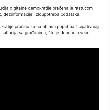
lucija digitalne demokratije praćena je rastućom
z, dezinformacije i zloupotreba podataka.
ratije proširio se na oblasti poput participativnog
konsultacija sa građanima, što je doprinelo većoj