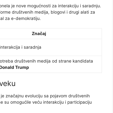
nela je nove mogućnosti za interakciju i saradnju.
forme društvenih medija, blogovi i drugi alati za
jal za e-demokratiju.
Značaj
nterakcija i saradnja
otreba društvenih medija od strane kandidata
Donald Trump
 veku
a je značajnu evoluciju sa pojavom društvenih
 su omogućile veću interakciju i participaciju