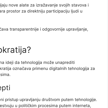
jaju nove alate za izražavanje svojih stavova i
a prostor za direktniju participaciju ljudi u
va transparentnije i odgovornije upravljanje,
okratija?
na ideji da tehnologija može unaprediti
tija označava primenu digitalnih tehnologija za
esima.
epti
ni pristup upravljanju društvom putem tehnologije.
tvuju u političkim procesima putem interneta,