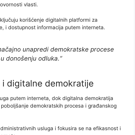
vornosti vlasti.
ključuju korišćenje digitalnih platformi za
e, i dostupnost informacija putem interneta.
 značajno unapredi demokratske procese
u donošenju odluka.“
i digitalne demokratije
uga putem interneta, dok digitalna demokratija
za poboljšanje demokratskih procesa i građanskog
administrativnih usluga i fokusira se na efikasnost i