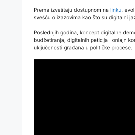
Prema izveštaju dostupnom na
linku
, evo
svešću o izazovima kao što su digitalni ja
Poslednjih godina, koncept digitalne demok
budžetiranja, digitalnih peticija i onlajn 
uključenosti građana u političke procese.