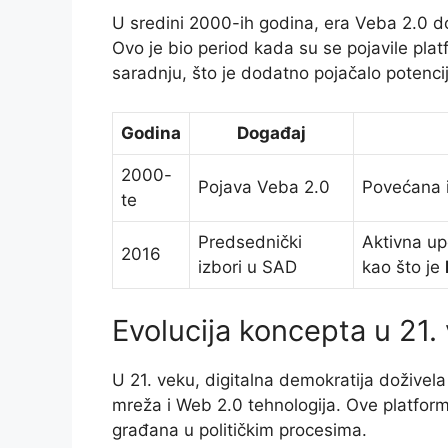
U sredini 2000-ih godina, era Veba 2.0 do
Ovo je bio period kada su se pojavile plat
saradnju, što je dodatno pojačalo potenci
Godina
Događaj
2000-
Pojava Veba 2.0
Povećana i
te
Predsednički
Aktivna up
2016
izbori u SAD
kao što je
Evolucija koncepta u 21.
U 21. veku, digitalna demokratija doživel
mreža i Web 2.0 tehnologija. Ove platforme
građana u političkim procesima.