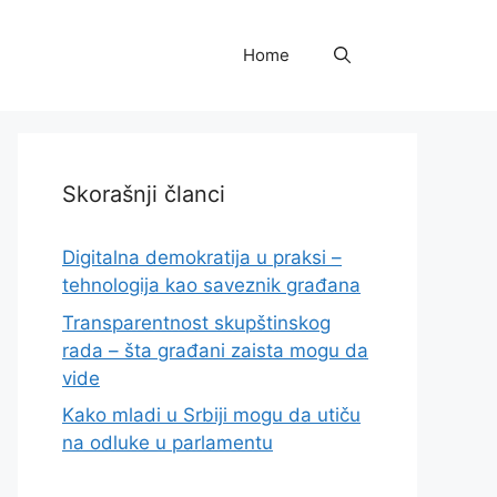
Home
Skorašnji članci
Digitalna demokratija u praksi –
tehnologija kao saveznik građana
Transparentnost skupštinskog
rada – šta građani zaista mogu da
vide
Kako mladi u Srbiji mogu da utiču
na odluke u parlamentu