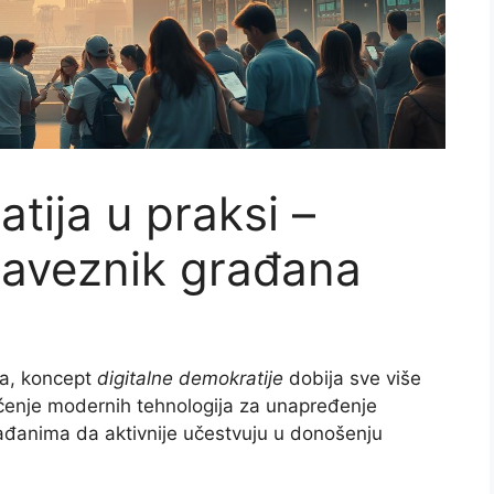
tija u praksi –
saveznik građana
na, koncept
digitalne demokratije
dobija sve više
ćenje modernih tehnologija za unapređenje
đanima da aktivnije učestvuju u donošenju