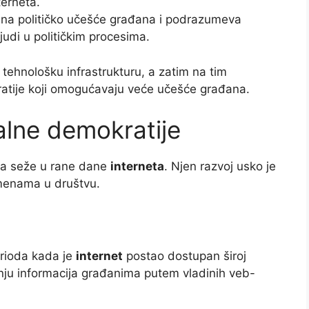
terneta.
s na političko učešće građana i podrazumeva
judi u političkim procesima.
tehnološku infrastrukturu, a zatim na tim
ratije koji omogućavaju veće učešće građana.
italne demokratije
oja seže u rane dane
interneta
. Njen razvoj usko je
menama u društvu.
erioda kada je
internet
postao dostupan široj
anju informacija građanima putem vladinih veb-