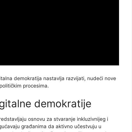
talna demokratija nastavlja razvijati, nudeći nove
političkim procesima.
igitalne demokratije
edstavljaju osnovu za stvaranje inkluzivnijeg i
ogućavaju građanima da aktivno učestvuju u