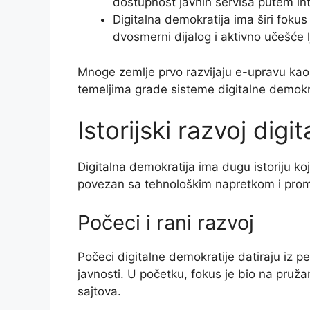
dostupnost javnih servisa putem in
Digitalna demokratija ima širi foku
dvosmerni dijalog i aktivno učešće l
Mnoge zemlje prvo razvijaju e-upravu kao 
temeljima grade sisteme digitalne demok
Istorijski razvoj dig
Digitalna demokratija ima dugu istoriju k
povezan sa tehnološkim napretkom i pro
Počeci i rani razvoj
Počeci digitalne demokratije datiraju iz p
javnosti. U početku, fokus je bio na pruž
sajtova.