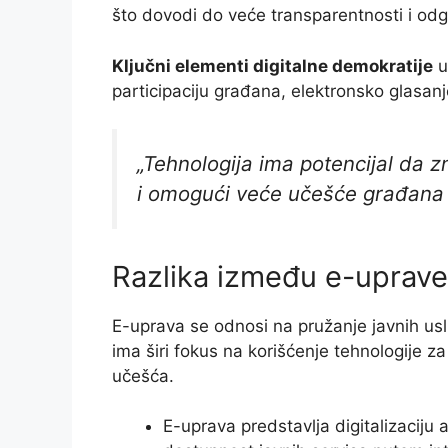
što dovodi do veće transparentnosti i odgo
Ključni elementi digitalne demokratije
u
participaciju građana, elektronsko glasanj
„Tehnologija ima potencijal da
i omogući veće učešće građana 
Razlika između e-uprave 
E-uprava se odnosi na pružanje javnih usl
ima širi fokus na korišćenje tehnologije 
učešća.
E-uprava predstavlja digitalizaciju 