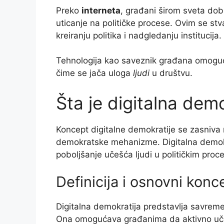
Preko
interneta
, građani širom sveta dobi
uticanje na političke procese. Ovim se stvar
kreiranju politika i nadgledanju institucija.
Tehnologija kao saveznik građana omoguća
čime se jača uloga
ljudi
u društvu.
Šta je digitalna dem
Koncept digitalne demokratije se zasniva 
demokratske mehanizme. Digitalna demokra
poboljšanje učešća ljudi u političkim proc
Definicija i osnovni konc
Digitalna demokratija predstavlja savreme
Ona omogućava građanima da aktivno učes