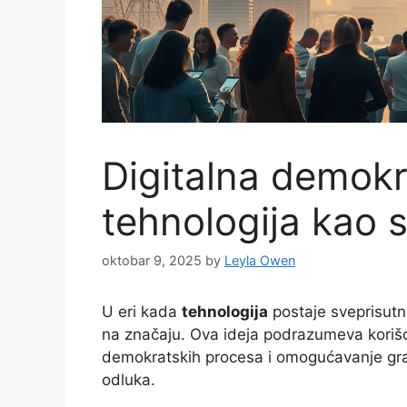
Digitalna demokra
tehnologija kao 
oktobar 9, 2025
by
Leyla Owen
U eri kada
tehnologija
postaje sveprisut
na značaju. Ova ideja podrazumeva koriš
demokratskih procesa i omogućavanje gra
odluka.