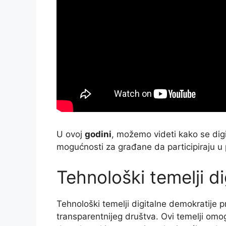
U ovoj
godini
, možemo videti kako se digi
mogućnosti za građane da participiraju u 
Tehnološki temelji d
Tehnološki temelji digitalne demokratije pr
transparentnijeg društva. Ovi temelji om