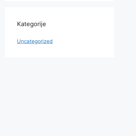
Kategorije
Uncategorized